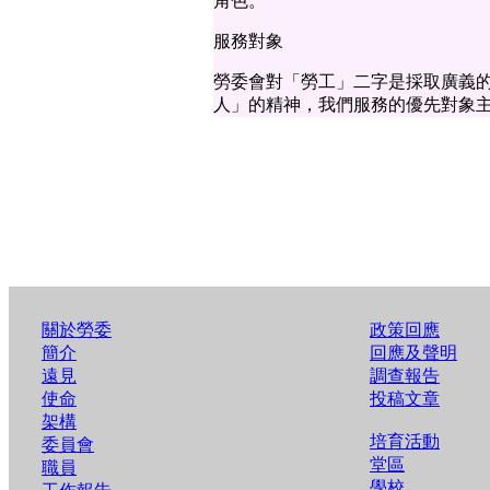
角色。
服務對象
勞委會對「勞工」二字是採取廣義
人」的精神，我們服務的優先對象
關於勞委
政策回應
簡介
回應及聲明
遠見
調查報告
使命
投稿文章
架構
培育活動
委員會
堂區
職員
學校