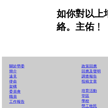
如你對以上
絡。主佑﹗
關於勞委
政策回應
簡介
回應及聲明
遠見
調查報告
使命
投稿文章
架構
培育活動
委員會
堂區
職員
學校
工作報告
勞工牧民