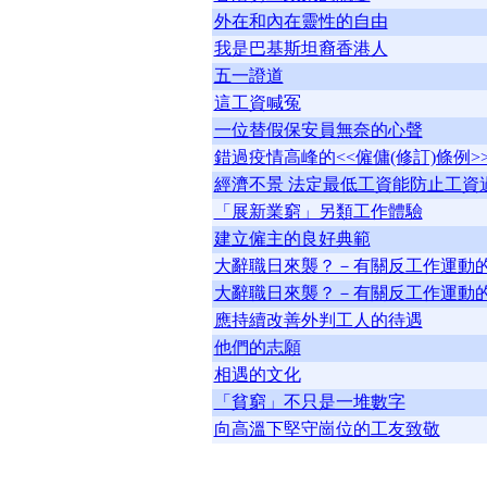
外在和內在靈性的自由
我是巴基斯坦裔香港人
五一證道
這工資喊冤
一位替假保安員無奈的心聲
錯過疫情高峰的<<僱傭(修訂)條例>
經濟不景 法定最低工資能防止工資
「展新業窮」另類工作體驗
建立僱主的良好典範
大辭職日來襲？－有關反工作運動的信
大辭職日來襲？－有關反工作運動的信
應持續改善外判工人的待遇
他們的志願
相遇的文化
「貧窮」不只是一堆數字
向高溫下堅守崗位的工友致敬