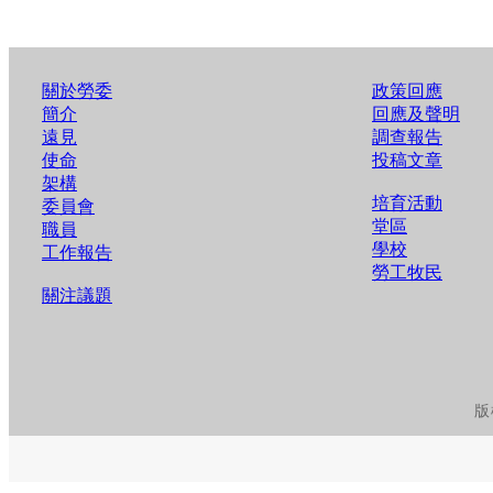
關於勞委
政策回應
簡介
回應及聲明
遠見
調查報告
使命
投稿文章
架構
培育活動
委員會
堂區
職員
學校
工作報告
勞工牧民
關注議題
版