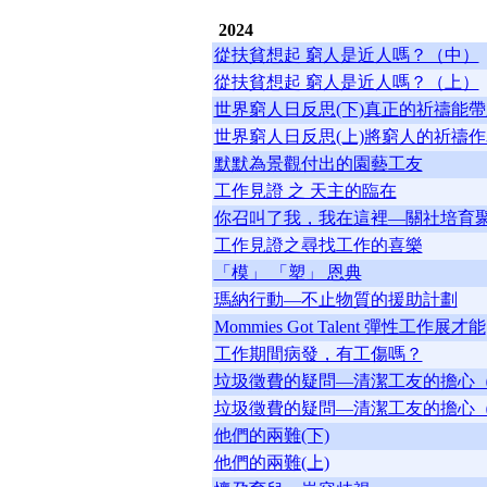
2024
從扶貧想起 窮人是近人嗎？（中）
從扶貧想起 窮人是近人嗎？（上）
世界窮人日反思(下)真正的祈禱能
世界窮人日反思(上)將窮人的祈禱
默默為景觀付出的園藝工友
工作見證 之 天主的臨在
你召叫了我，我在這裡—關社培育
工作見證之尋找工作的喜樂
「模」 「塑」 恩典
瑪納行動—不止物質的援助計劃
Mommies Got Talent 彈性工作展才能
工作期間病發，有工傷嗎？
垃圾徵費的疑問—清潔工友的擔心
垃圾徵費的疑問—清潔工友的擔心
他們的兩難(下)
他們的兩難(上)