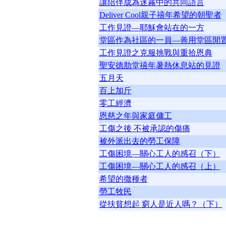
讓陪伴成為迷霧中的共同語言
Deliver Cool親子禧年希望的朝聖者
工作見證—耶穌會站在的一方
堂區作為社區的一員—善用堂區閒
工作見證之克服挑戰與重拾恩典
聖安德肋堂禧年暑熱休息站的見證
五月天
百上加斤
零工經濟
恩慈之年與家庭傭工
工傷之後 不被承認的傷痛
被外派出去的勞工保障
工傷困境—關心工人的感召（下）
工傷困境—關心工人的感召（上）
希望的撒種者
勞工牧民
從扶貧想起 窮人是近人嗎？（下）