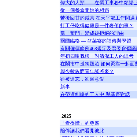
偉大的人類——在勞工事務中頌揚
從一個餐盒開始的相遇
苦後回甘的咸茶 在天平邨工作間遇
打工仔吃得健康是一件奢侈的事？
當「奮鬥」變成被拒絕的理由
爾國臨格 — 盆菜宴的福傳與學習
有關僱傭條例468規定及勞委會倡
年初四咁嘅樣：對清潔工人的思考
在鬧市中孤獨飄泊 如何緊靠一起面
與少數族裔青年談將來？
雖被遺忘，卻願意愛
新事
在勞資糾紛的工人中 與基督對話
2025
「看得懂」的尊嚴
陪伴讓我們看見彼此