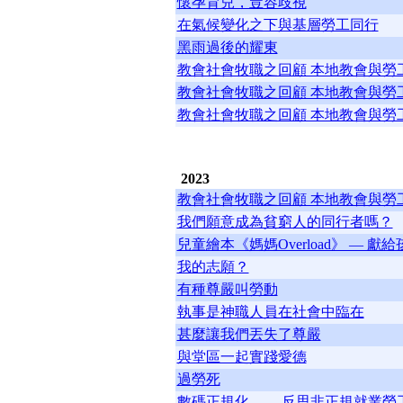
懷孕育兒，豈容歧視
在氣候變化之下與基層勞工同行
黑雨過後的耀東
教會社會牧職之回顧 本地教會與勞工
教會社會牧職之回顧 本地教會與勞工
教會社會牧職之回顧 本地教會與勞工
2023
教會社會牧職之回顧 本地教會與勞工
我們願意成為貧窮人的同行者嗎？
兒童繪本《媽媽Overload》 —
我的志願？
有種尊嚴叫勞動
執事是神職人員在社會中臨在
甚麼讓我們丟失了尊嚴
與堂區一起實踐愛德
過勞死
數碼正規化 ——反思非正規就業勞