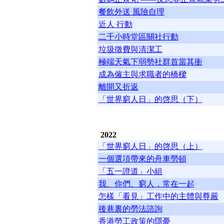
餐飲外送 風險自理
近人 行動
二千小時堂區關社行動
垃圾徵費與清潔工
極端天氣下弱勢社群首當其衝
成為僱主與求職者的橋樑
離開又折返
「世界窮人日」的啓思（下）
2022
「世界窮人日」的啓思（上）
一個選項帶來的舟車勞頓
「五一證道」小組
我、你們、窮人，常在一起
怎樣「看見」工作中的主體與尊嚴
後巷裏的勞法諮詢
香港勞工政策的隱憂