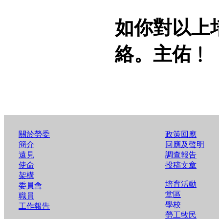
如你對以上
絡。主佑﹗
關於勞委
政策回應
簡介
回應及聲明
遠見
調查報告
使命
投稿文章
架構
培育活動
委員會
堂區
職員
學校
工作報告
勞工牧民