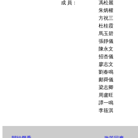
成 員：
馮松麗
朱炳權
方祝三
杜桂霞
馬玉碧
張靜儀
陳永文
招杏儀
廖志文
劉春鳴
鄺舜儀
梁志卿
周盧旺
譚一鳴
李筱淇