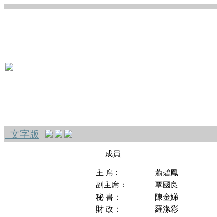
文字版
成員
主 席 :
蕭碧鳳
副主席：
覃國良
秘 書：
陳金娣
財 政：
羅潔彩