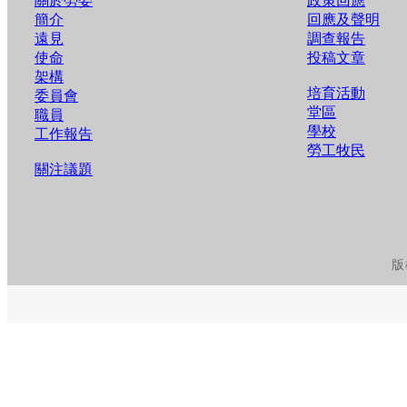
關於勞委
政策回應
簡介
回應及聲明
遠見
調查報告
使命
投稿文章
架構
培育活動
委員會
堂區
職員
學校
工作報告
勞工牧民
關注議題
版