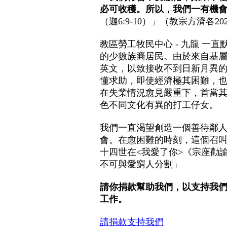
必可收穫。所以，我們一有機
（迦6:9-10）」（教宗方濟各2
教區勞工牧民中心 - 九龍 一
的少數族裔居民。由於來自基
英文，以致接收不到日新月異
懂求助，即使經濟極其困難，
在失業情況愈見嚴重下，首當
色不同文化有異的打工仔女。
我們一直渴望創造一個善待鄰
會。在愈困難的時刻，這個召
十四世在<我愛了你>《宗座勸諭
不可與愛窮人分割」
請你捐款幫助我們，以支持我
工作。
請捐款支持我們