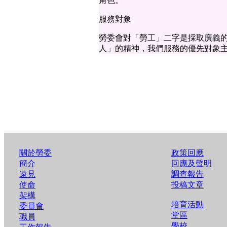
角色。
服務對象
勞委會對「勞工」二字是採取廣義
人」的精神，我們服務的優先對象
關於勞委
政策回應
簡介
回應及聲明
遠見
調查報告
使命
投稿文章
架構
培育活動
委員會
堂區
職員
學校