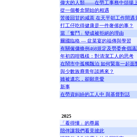
偉大的人類——在勞工事務中頌揚
從一個餐盒開始的相遇
苦後回甘的咸茶 在天平邨工作間遇
打工仔吃得健康是一件奢侈的事？
當「奮鬥」變成被拒絕的理由
爾國臨格 — 盆菜宴的福傳與學習
有關僱傭條例468規定及勞委會倡
年初四咁嘅樣：對清潔工人的思考
在鬧市中孤獨飄泊 如何緊靠一起面
與少數族裔青年談將來？
雖被遺忘，卻願意愛
新事
在勞資糾紛的工人中 與基督對話
2025
「看得懂」的尊嚴
陪伴讓我們看見彼此