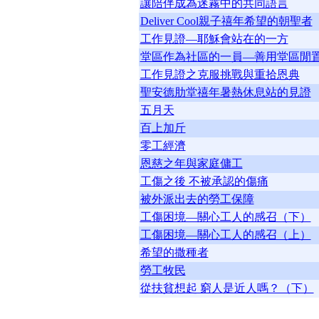
讓陪伴成為迷霧中的共同語言
Deliver Cool親子禧年希望的朝聖者
工作見證—耶穌會站在的一方
堂區作為社區的一員—善用堂區閒
工作見證之克服挑戰與重拾恩典
聖安德肋堂禧年暑熱休息站的見證
五月天
百上加斤
零工經濟
恩慈之年與家庭傭工
工傷之後 不被承認的傷痛
被外派出去的勞工保障
工傷困境—關心工人的感召（下）
工傷困境—關心工人的感召（上）
希望的撒種者
勞工牧民
從扶貧想起 窮人是近人嗎？（下）