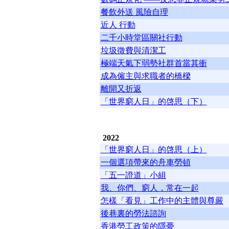
餐飲外送 風險自理
近人 行動
二千小時堂區關社行動
垃圾徵費與清潔工
極端天氣下弱勢社群首當其衝
成為僱主與求職者的橋樑
離開又折返
「世界窮人日」的啓思（下）
2022
「世界窮人日」的啓思（上）
一個選項帶來的舟車勞頓
「五一證道」小組
我、你們、窮人，常在一起
怎樣「看見」工作中的主體與尊嚴
後巷裏的勞法諮詢
香港勞工政策的隱憂