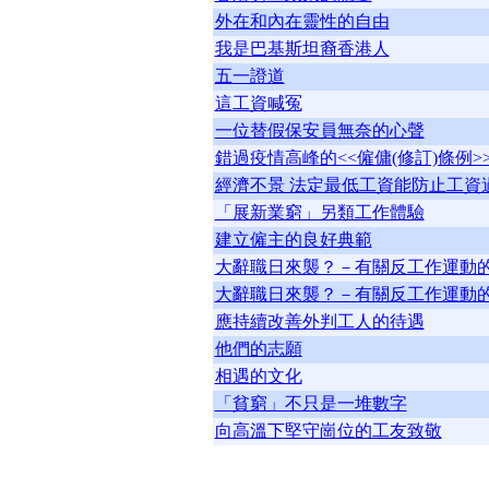
外在和內在靈性的自由
我是巴基斯坦裔香港人
五一證道
這工資喊冤
一位替假保安員無奈的心聲
錯過疫情高峰的<<僱傭(修訂)條例>
經濟不景 法定最低工資能防止工資
「展新業窮」另類工作體驗
建立僱主的良好典範
大辭職日來襲？－有關反工作運動的信
大辭職日來襲？－有關反工作運動的信
應持續改善外判工人的待遇
他們的志願
相遇的文化
「貧窮」不只是一堆數字
向高溫下堅守崗位的工友致敬