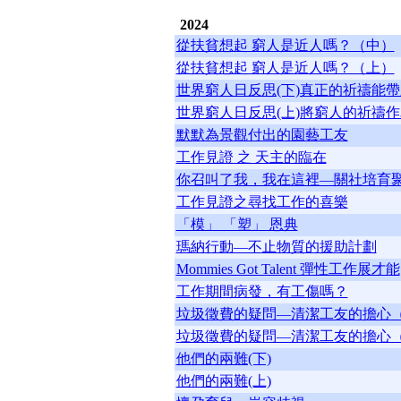
2024
從扶貧想起 窮人是近人嗎？（中）
從扶貧想起 窮人是近人嗎？（上）
世界窮人日反思(下)真正的祈禱能
世界窮人日反思(上)將窮人的祈禱
默默為景觀付出的園藝工友
工作見證 之 天主的臨在
你召叫了我，我在這裡—關社培育
工作見證之尋找工作的喜樂
「模」 「塑」 恩典
瑪納行動—不止物質的援助計劃
Mommies Got Talent 彈性工作展才能
工作期間病發，有工傷嗎？
垃圾徵費的疑問—清潔工友的擔心
垃圾徵費的疑問—清潔工友的擔心
他們的兩難(下)
他們的兩難(上)