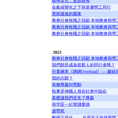
懷孕育兒，豈容歧視
在氣候變化之下與基層勞工同行
黑雨過後的耀東
教會社會牧職之回顧 本地教會與勞工
教會社會牧職之回顧 本地教會與勞工
教會社會牧職之回顧 本地教會與勞工
2023
教會社會牧職之回顧 本地教會與勞工
我們願意成為貧窮人的同行者嗎？
兒童繪本《媽媽Overload》 —
我的志願？
有種尊嚴叫勞動
執事是神職人員在社會中臨在
甚麼讓我們丟失了尊嚴
與堂區一起實踐愛德
過勞死
數碼正規化 ——反思非正規就業勞