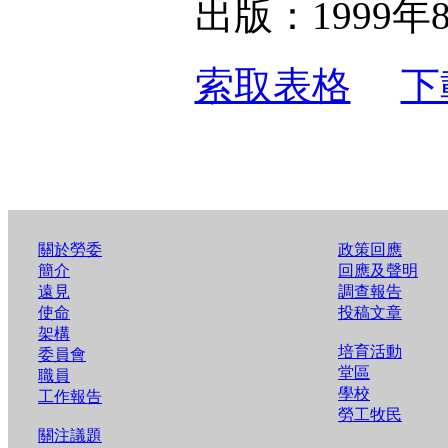
出版：1999年
索取表格
下
關於勞委
政策回應
簡介
回應及聲明
遠見
調查報告
使命
投稿文章
架構
培育活動
委員會
堂區
職員
學校
工作報告
勞工牧民
關注議題