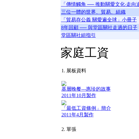
「傳情觸角 ── 推動關愛文化‧走
三位一體的世界、貿易、組織
「貿易存公義 關愛遍全球」小冊子
8年回顧 ── 與堂區關社走過的日子
堂區關社組指引
家庭工資
1. 展板資料
基層晚餐---惠珍的故事
2011年10月製作
「最低工資條例」簡介
2011年4月製作
2. 單張