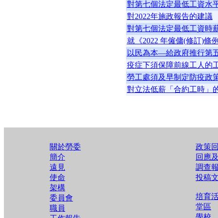
對第七個法定最低工資水平
對2022年施政報告的建議
對第七個法定最低工資時
就《2022 年僱傭(修訂)
以民為本—給政府推行第
疫症下須保障前線工人的
勞工處須及早制定防疫政策
對立法低薪「合約工時」
關於勞委
政策
簡介
回應
遠見
調查
使命
投稿
架構
培育
委員會
堂區
職員
學校