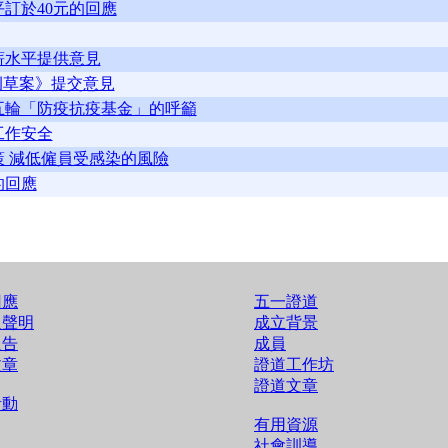
訂於40元的回應
薪水平提供意見
條例草案》提交意見
五輪「防疫抗疫基金」的呼籲
工作安全
 減低僱員受感染的風險
的回應
回應
五一證道
及聲明
成立背景
報告
成員
文章
證道工作坊
證道文章
活動
有用資源
社會訓導