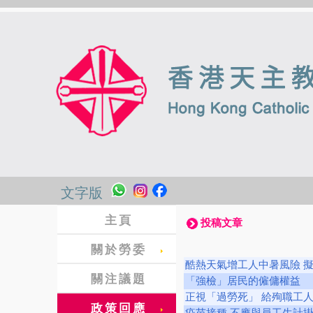
文字版
主頁
投稿文章
關於勞委
酷熱天氣增工人中暑風險 
關注議題
「強檢」居民的僱傭權益
正視「過勞死」 給殉職工
政策回應
疫苗接種 不應與員工生計