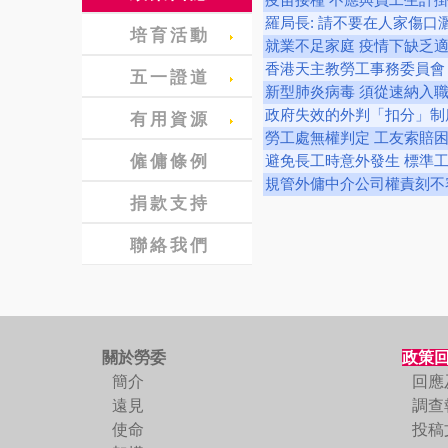
羅局長: 請不要在人家傷口
培育活動
就業不足家庭 疫情下缺乏
香港天主教勞工事務委員會
五一證道
新型肺炎病毒 須從速納入
政府失效的外判「扣分」制
有用資源
勞工處無權判定 工友索賠
僱傭條例
避免長工時意外發生 標準
規管外傭中介公司權責刻不
捐款支持
聯絡我們
關於勞委
政策
簡介
回應
遠見
調查
使命
投稿