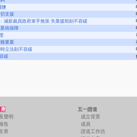
灑鹽
適切支援
：減薪裁員政府束手無策 失業援助刻不容緩
職業病保障
度
困難重重
工時立法刻不容緩
容緩
回應
五一證道
及聲明
成立背景
報告
成員
文章
證道工作坊