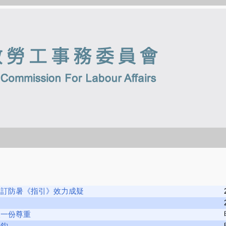
擬訂防暑《指引》效力成疑
人一份尊重
掛鈎